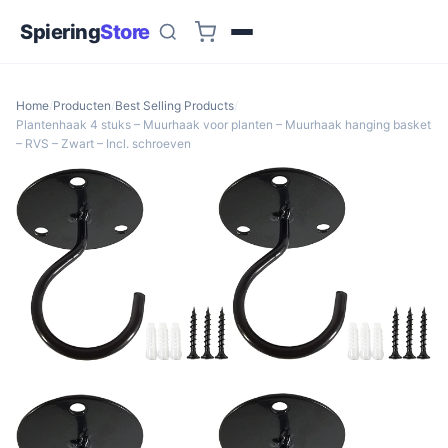
Spiering
Store
Home
/
Producten
/
Best Selling Products
/
Plantenhaak 4 stuks – Muurhaak voor planten – Muurhaak hanging basket
– RVS – Zwart – Incl. schroeven