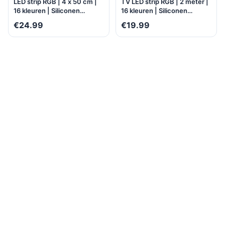
LED strip RGB | 4 x 50 cm |
TV LED strip RGB | 2 meter |
16 kleuren | Siliconen
16 kleuren | Siliconen
voering | Buigbaar |
voering | Buigbaar | Water-
€24.99
€19.99
Milieuzuinig | Water- en
en stofbestendig |
stofbestendig | Zelfklevend |
Zelfklevend |
Multifunctioneel
Multifunctioneel