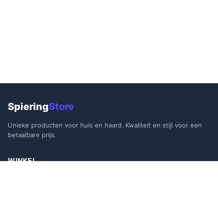
Spiering
Store
Unieke producten voor huis en haard. Kwaliteit en stijl voor een
betaalbare prijs.
WINKEL
Alle Producten
Aanbiedingen
Bestsellers