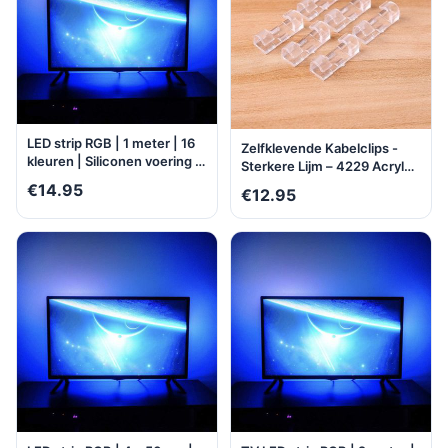
LED strip RGB | 1 meter | 16
Zelfklevende Kabelclips -
kleuren | Siliconen voering |
Sterkere Lijm – 4229 Acryl
Buigbaar | Milieuzuinig |
Plakzijde Kabelklemmen –
€14.95
€12.95
Water- en stofbestendig |
Kabelklemmetjes -
Zelfklevend |
KabelOrganizer - 40 stuks
Multifunctioneel