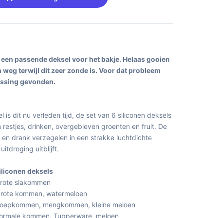
 een passende deksel voor het bakje. Helaas gooien
eg terwijl dit zeer zonde is. Voor dat probleem
ossing gevonden.
l is dit nu verleden tijd, de set van 6 siliconen deksels
n restjes, drinken, overgebleven groenten en fruit. De
l en drank verzegelen in een strakke luchtdichte
tdroging uitblijft.
siliconen deksels
grote slakommen
 grote kommen, watermeloen
r soepkommen, mengkommen, kleine meloen
 normale kommen, Tupperware, meloen