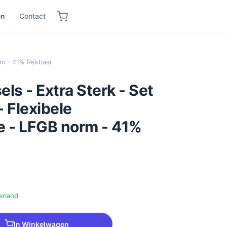
en
Contact
orm - 41% Rekbaar
els - Extra Sterk - Set
- Flexibele
 - LFGB norm - 41%
erland
In Winkelwagen