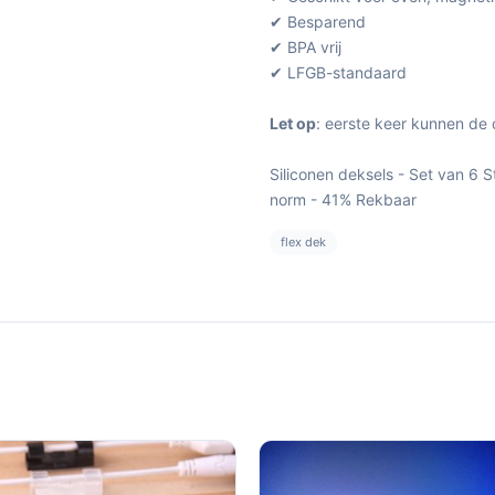
✔ Besparend
✔ BPA vrij
✔ LFGB-standaard
Let op
: eerste keer kunnen de 
Siliconen deksels - Set van 6 
norm - 41% Rekbaar
flex dek