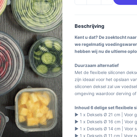
Beschrijving
Kent u dat? De zoektocht naar
we regelmatig voedingswaren w
hebben wij nu de ultieme opl
Duurzaam alternatief
Met de flexibele siliconen dekse
zijn ideaal voor het opslaan va
siliconen deksel zal uw voedse
omgeving waardoor derving of ui
Inhoud 6 delige set flexibele 
▶ 1 x Deksels Ø 21 cm | Voor 
▶ 1 x Deksels Ø 16 cm | Voor
▶ 1 x Deksels Ø 14 cm | Voo
▶ 1 x Deksels Ø 11 cm | Voor