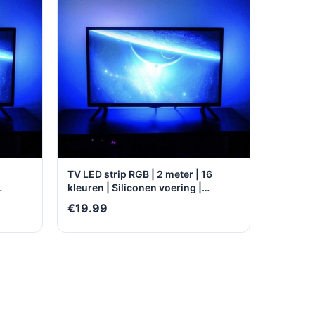
TV LED strip RGB | 2 meter | 16
kleuren | Siliconen voering |
er- en
Buigbaar | Water- en stofbestendig
€19.99
| Zelfklevend | Multifunctioneel