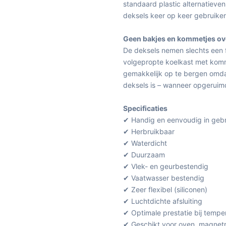
standaard plastic alternatieven. 
deksels keer op keer gebruiken
Geen bakjes en kommetjes ov
De deksels nemen slechts een fr
volgepropte koelkast met komme
gemakkelijk op te bergen omdat
deksels is – wanneer opgeruimd
Specificaties
✔ Handig en eenvoudig in gebr
✔ Herbruikbaar
✔ Waterdicht
✔ Duurzaam
✔ Vlek- en geurbestendig
✔ Vaatwasser bestendig
✔ Zeer flexibel (siliconen)
✔ Luchtdichte afsluiting
✔ Optimale prestatie bij temp
✔ Geschikt voor oven, magnetro