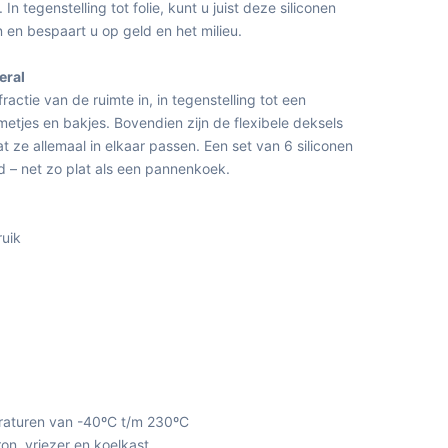
In tegenstelling tot folie, kunt u juist deze siliconen
 en bespaart u op geld en het milieu.
eral
actie van de ruimte in, in tegenstelling tot een
tjes en bakjes. Bovendien zijn de flexibele deksels
 ze allemaal in elkaar passen. Een set van 6 siliconen
 – net zo plat als een pannenkoek.
uik
eraturen van -40ºC t/m 230ºC
n, vriezer en koelkast