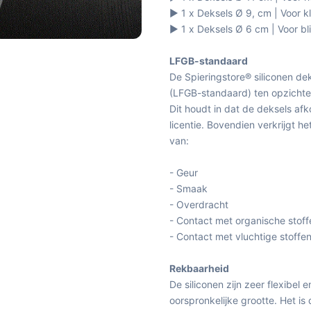
▶ 1 x Deksels Ø 9, cm | Voor k
▶ 1 x Deksels Ø 6 cm | Voor bl
LFGB-standaard
De Spieringstore® siliconen de
(LFGB-standaard) ten opzichte 
Dit houdt in dat de deksels af
licentie. Bovendien verkrijgt 
van:
- Geur
- Smaak
- Overdracht
- Contact met organische stoff
- Contact met vluchtige stoffe
Rekbaarheid
De siliconen zijn zeer flexibel 
oorspronkelijke grootte. Het i