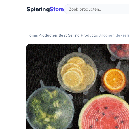
Spiering
Store
Home
/
Producten
/
Best Selling Products
/
Siliconen deksel