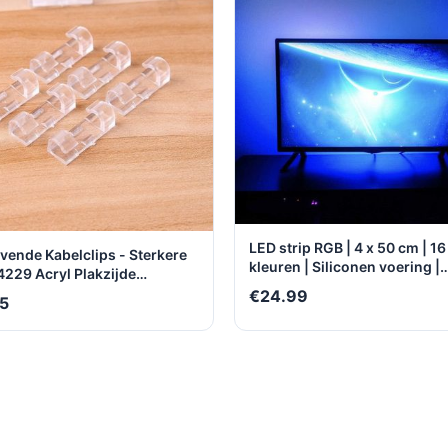
LED strip RGB | 4 x 50 cm | 16
evende Kabelclips - Sterkere
kleuren | Siliconen voering |
 4229 Acryl Plakzijde
Buigbaar | Milieuzuinig | Wat
lemmen – Kabelklemmetjes -
€24.99
5
stofbestendig | Zelfklevend |
rganizer - 40 stuks
Multifunctioneel