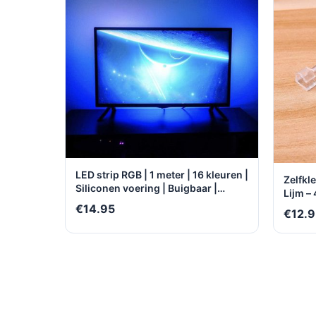
LED strip RGB | 1 meter | 16 kleuren |
Zelfkl
Siliconen voering | Buigbaar |
Lijm –
Milieuzuinig | Water- en
Kabelk
€14.95
€12.9
stofbestendig | Zelfklevend |
KabelO
Multifunctioneel