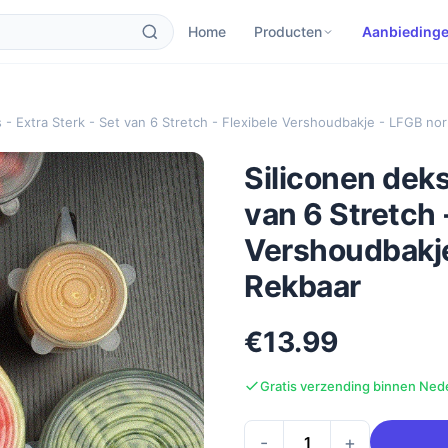
Home
Producten
Aanbieding
s - Extra Sterk - Set van 6 Stretch - Flexibele Vershoudbakje - LFGB n
Siliconen deks
van 6 Stretch 
Vershoudbakje
Rekbaar
€13.99
Gratis verzending binnen Ned
-
+