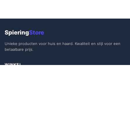
Spiering
Store
Unieke producten voor huis en haard. Kwaliteit en stijl voor een
betaalbare prijs.
WINKEL
Alle Producten
Aanbiedingen
Bestsellers
Nieuw
KLANTENSERVICE
Contact