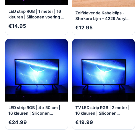
LED strip RGB | 1 meter | 16
Zelfklevende Kabelclips -
kleuren | Siliconen voering |
Sterkere Lijm – 4229 Acryl
Buigbaar | Milieuzuinig |
Plakzijde Kabelklemmen –
€14.95
€12.95
Water- en stofbestendig |
Kabelklemmetjes -
Zelfklevend |
KabelOrganizer - 40 stuks
Multifunctioneel
LED strip RGB | 4 x 50 cm |
TV LED strip RGB | 2 meter |
16 kleuren | Siliconen
16 kleuren | Siliconen
voering | Buigbaar |
voering | Buigbaar | Water-
€24.99
€19.99
Milieuzuinig | Water- en
en stofbestendig |
stofbestendig | Zelfklevend |
Zelfklevend |
Multifunctioneel
Multifunctioneel