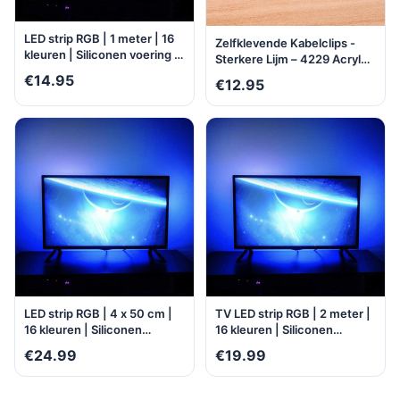
LED strip RGB | 1 meter | 16
Zelfklevende Kabelclips -
kleuren | Siliconen voering |
Sterkere Lijm – 4229 Acryl
Buigbaar | Milieuzuinig |
Plakzijde Kabelklemmen –
€14.95
€12.95
Water- en stofbestendig |
Kabelklemmetjes -
Zelfklevend |
KabelOrganizer - 40 stuks
Multifunctioneel
LED strip RGB | 4 x 50 cm |
TV LED strip RGB | 2 meter |
16 kleuren | Siliconen
16 kleuren | Siliconen
voering | Buigbaar |
voering | Buigbaar | Water-
€24.99
€19.99
Milieuzuinig | Water- en
en stofbestendig |
stofbestendig | Zelfklevend |
Zelfklevend |
Multifunctioneel
Multifunctioneel