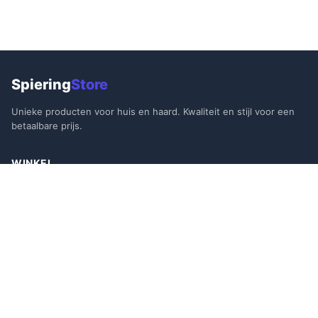
Spiering
Store
Unieke producten voor huis en haard. Kwaliteit en stijl voor een
betaalbare prijs.
WINKEL
Alle Producten
Aanbiedingen
Bestsellers
Nieuw
KLANTENSERVICE
Contact