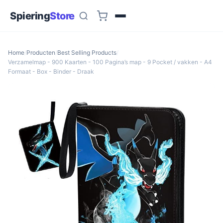
Spiering
Store
Home
/
Producten
/
Best Selling Products
/
Verzamelmap - 900 Kaarten - 100 Pagina’s map - 9 Pocket / vakken - A4
Formaat - Box - Binder - Draak