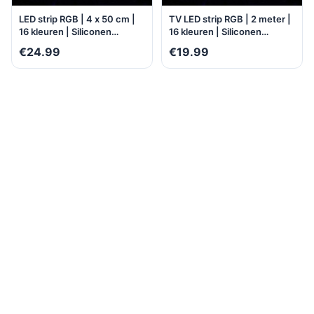
LED strip RGB | 4 x 50 cm |
TV LED strip RGB | 2 meter |
16 kleuren | Siliconen
16 kleuren | Siliconen
voering | Buigbaar |
voering | Buigbaar | Water-
€24.99
€19.99
Milieuzuinig | Water- en
en stofbestendig |
stofbestendig | Zelfklevend |
Zelfklevend |
Multifunctioneel
Multifunctioneel