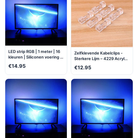
LED strip RGB | 1 meter | 16
Zelfklevende Kabelclips -
kleuren | Siliconen voering |
Sterkere Lijm – 4229 Acryl
Buigbaar | Milieuzuinig |
Plakzijde Kabelklemmen –
€14.95
€12.95
Water- en stofbestendig |
Kabelklemmetjes -
Zelfklevend |
KabelOrganizer - 40 stuks
Multifunctioneel