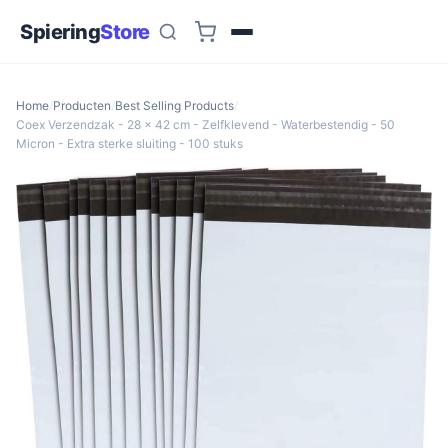
Spiering
Store
Home
/
Producten
/
Best Selling Products
/
Coex Verzendzak - 28 x 42 cm - Zelfklevend - Waterbestendig - 50
Micron - Extra sterke sluiting - 100 stuks