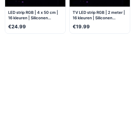
LED strip RGB | 4 x 50 cm |
TV LED strip RGB | 2 meter |
16 kleuren | Siliconen
16 kleuren | Siliconen
voering | Buigbaar |
voering | Buigbaar | Water-
€24.99
€19.99
Milieuzuinig | Water- en
en stofbestendig |
stofbestendig | Zelfklevend |
Zelfklevend |
Multifunctioneel
Multifunctioneel