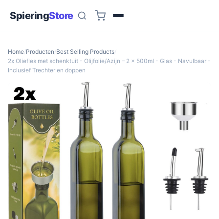
Spiering
Store
Home
/
Producten
/
Best Selling Products
/
2x Oliefles met schenktuit - Olijfolie/Azijn – 2 x 500ml - Glas - Navulbaar -
Inclusief Trechter en doppen