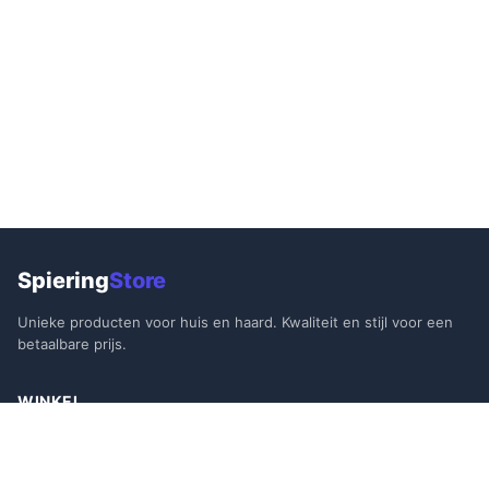
Spiering
Store
Unieke producten voor huis en haard. Kwaliteit en stijl voor een
betaalbare prijs.
WINKEL
Alle Producten
Aanbiedingen