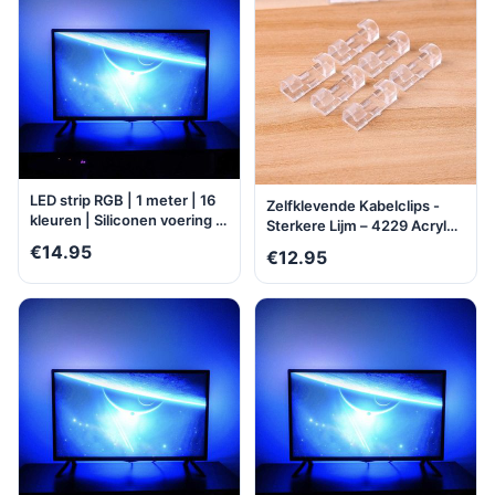
LED strip RGB | 1 meter | 16
Zelfklevende Kabelclips -
kleuren | Siliconen voering |
Sterkere Lijm – 4229 Acryl
Buigbaar | Milieuzuinig |
Plakzijde Kabelklemmen –
€14.95
€12.95
Water- en stofbestendig |
Kabelklemmetjes -
Zelfklevend |
KabelOrganizer - 40 stuks
Multifunctioneel